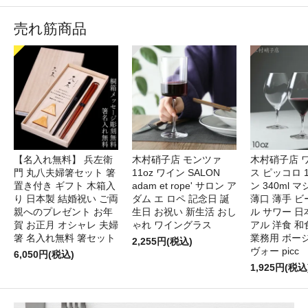
売れ筋商品
【名入れ無料】 兵左衛
木村硝子店 モンツァ
木村硝子店 
門 丸八夫婦箸セット 箸
11oz ワイン SALON
ス ピッコロ 1
置き付き ギフト 木箱入
adam et rope' サロン ア
ン 340ml 
り 日本製 結婚祝い ご両
ダム エ ロペ 記念日 誕
薄口 薄手 ビ
親へのプレゼント お年
生日 お祝い 新生活 おし
ル サワー 日
賀 お正月 オシャレ 夫婦
ゃれ ワイングラス
アル 洋食 和
箸 名入れ無料 箸セット
業務用 ボー
2,255円(税込)
ヴォー picc
6,050円(税込)
1,925円(税込