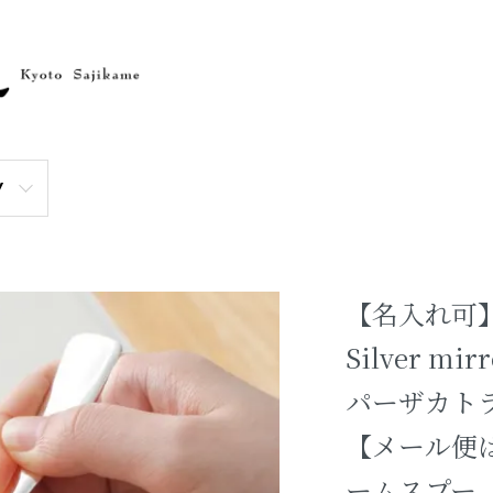
Y
【名入れ可】CO
Silver m
パーザカト
【メール便
ームスプー