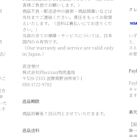
客様ご負担でお願いします。）
ク
円
商品不良・配送途中の破損・商品間違いなどは
当社までご連絡ください。責任をもってお取替
えいたします。（送料は着払いにてお送りくだ
さい。）
当店の全ての保障・サービスについては、日本
い
円
国内のみ有効です。
と
（Our warranty and service are valid only
ス
税込）
in Japan.）
め
返送受付
Pay
株式会社Phezzan物流基地
がご
〒520-2333 滋賀県野洲市栄7-1
Pa
050-1722-9702
キャ
送方
ま
沖
返品期限
いた
ます
楽
商品到着後７日以内とさせていただきます。
【
返品送料
第
普通 