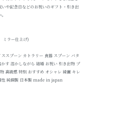
祝いや記念日などのお祝いのギフト・引き出
か。
、ミラー仕上げ)
ススプーン カトラリー 食器 スプーン バタ
溶かす 溶かしながら 結婚 お祝い 引き出物 プ
物 高級感 特別 おすすめ オシャレ 綺麗 キレ
 純銅製 日本製 made in japan