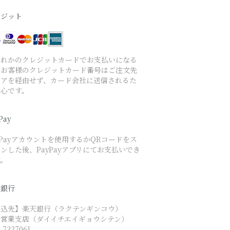
レジット
ずれかのクレジットカードでお支払いになる
、お客様のクレジットカード番号はご注文先
トアを経由せず、カード会社に送信されるた
安心です。
Pay
yPayアカウントを使用するかQRコードをス
ンした後、PayPayアプリにてお支払いでき
す。
天銀行
振込先】楽天銀行（ラクテンギンコウ）
一営業支店（ダイイチエイギョウシテン）
7327061