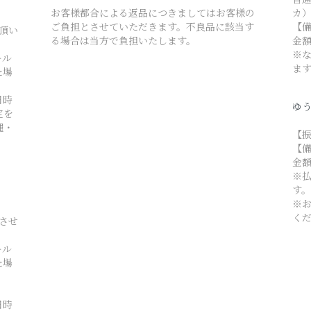
お客様都合による返品につきましてはお客様の
カ
ご負担とさせていただきます。不良品に該当す
【
て頂い
る場合は当方で負担いたします。
金
※
ール
ま
た場
日時
ゆう
定を
縄・
【振
【
金
※
す
※
く
とさせ
ール
た場
日時