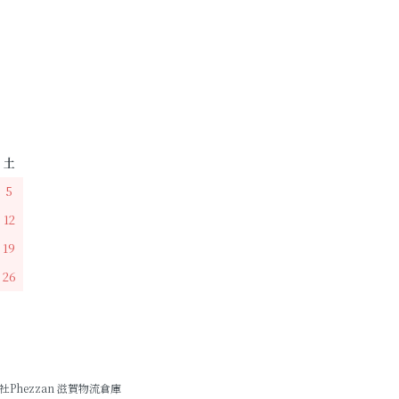
土
5
12
19
26
hezzan 滋賀物流倉庫