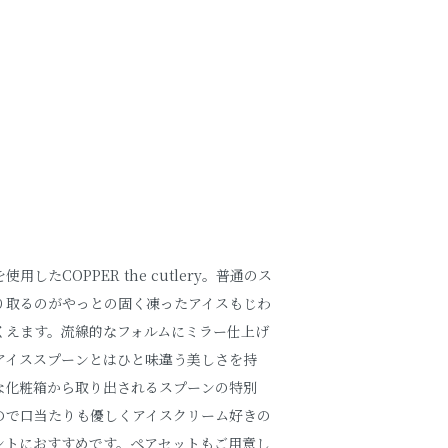
したCOPPER the cutlery。普通のス
り取るのがやっとの固く凍ったアイスもじわ
くえます。流線的なフォルムにミラー仕上げ
アイススプーンとはひと味違う美しさを持
な化粧箱から取り出されるスプーンの特別
ので口当たりも優しくアイスクリーム好きの
ントにおすすめです。ペアセットもご用意し