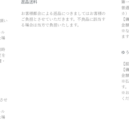
返品送料
第
普通 
お客様都合による返品につきましてはお客様の
カ
ご負担とさせていただきます。不良品に該当す
【
て頂い
る場合は当方で負担いたします。
金
※
ール
ま
た場
日時
ゆう
定を
縄・
【振
【
金
※
す
※
く
とさせ
ール
た場