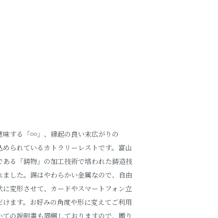
意味する「∞」、縁起の良い末広がりの
込められているカトラリーレストです。富山
である「鋳物」の加工技術で培われた鋳造技
れました。錫はやわらかい金属なので、自由
状に変形させて、カードやスマートフォン立
だけます。お好みの角度や形に変えてご利用
いての説明書も同梱しておりますので、贈り