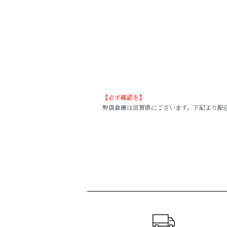
【必ず確認を】
弊店倉庫は滋賀県にございます。下記より配送され
ショッピングガイド