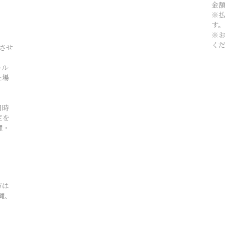
金
※
す
※
く
とさせ
ール
た場
日時
定を
縄・
方は
縄、