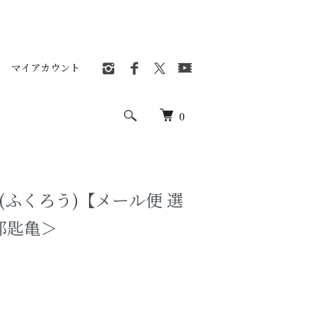
マイアカウント
0
梟(ふくろう)【メール便 選
都匙亀＞