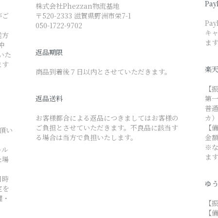
Pay
株式会社Phezzan物流基地
がご
〒520-2333 滋賀県野洲市栄7-1
Pa
050-1722-9702
キャ
送方
ま
沖
返品期限
いた
ます
楽
商品到着後７日以内とさせていただきます。
【
返品送料
第
普通 
お客様都合による返品につきましてはお客様の
カ
ご負担とさせていただきます。不良品に該当す
【
て頂い
る場合は当方で負担いたします。
金
※
ール
ま
た場
日時
ゆう
定を
縄・
【振
【