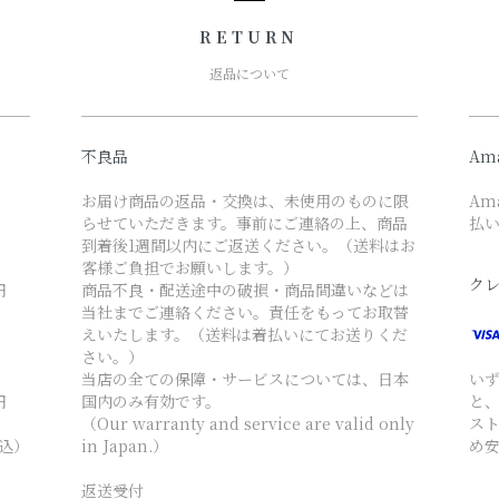
RETURN
返品について
不良品
Am
お届け商品の返品・交換は、未使用のものに限
Am
らせていただきます。事前にご連絡の上、商品
払
到着後1週間以内にご返送ください。（送料はお
客様ご負担でお願いします。）
ク
円
商品不良・配送途中の破損・商品間違いなどは
当社までご連絡ください。責任をもってお取替
えいたします。（送料は着払いにてお送りくだ
さい。）
当店の全ての保障・サービスについては、日本
い
円
国内のみ有効です。
と
（Our warranty and service are valid only
ス
税込）
in Japan.）
め
返送受付