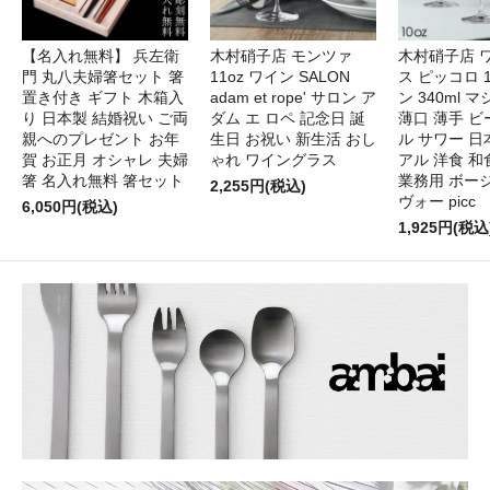
【名入れ無料】 兵左衛
木村硝子店 モンツァ
木村硝子店 
門 丸八夫婦箸セット 箸
11oz ワイン SALON
ス ピッコロ 1
置き付き ギフト 木箱入
adam et rope' サロン ア
ン 340ml 
り 日本製 結婚祝い ご両
ダム エ ロペ 記念日 誕
薄口 薄手 ビ
親へのプレゼント お年
生日 お祝い 新生活 おし
ル サワー 日
賀 お正月 オシャレ 夫婦
ゃれ ワイングラス
アル 洋食 和
箸 名入れ無料 箸セット
業務用 ボー
2,255円(税込)
ヴォー picc
6,050円(税込)
1,925円(税込