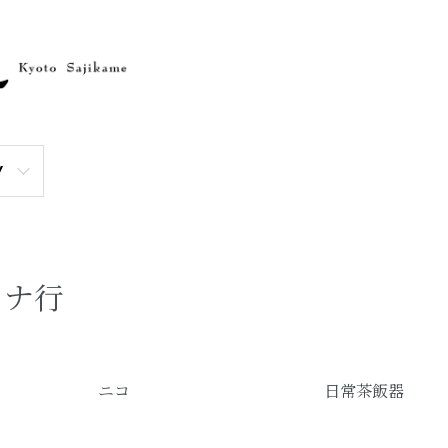
Y
ナ行
グループ一覧
ニコ
日常茶飯器