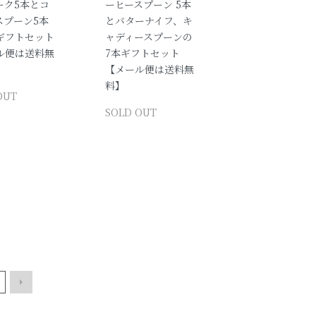
ーク5本とコ
ーヒースプーン 5本
スプーン5本
とバターナイフ、キ
本ギフトセット
ャディースプーンの
ル便は送料無
7本ギフトセット
【メール便は送料無
料】
OUT
SOLD OUT