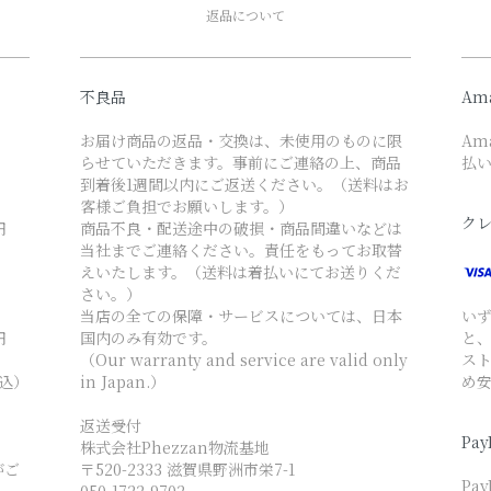
返品について
不良品
Am
お届け商品の返品・交換は、未使用のものに限
Am
らせていただきます。事前にご連絡の上、商品
払
到着後1週間以内にご返送ください。（送料はお
客様ご負担でお願いします。）
ク
円
商品不良・配送途中の破損・商品間違いなどは
当社までご連絡ください。責任をもってお取替
えいたします。（送料は着払いにてお送りくだ
さい。）
当店の全ての保障・サービスについては、日本
い
円
国内のみ有効です。
と
（Our warranty and service are valid only
ス
税込）
in Japan.）
め
返送受付
Pay
株式会社Phezzan物流基地
がご
〒520-2333 滋賀県野洲市栄7-1
Pa