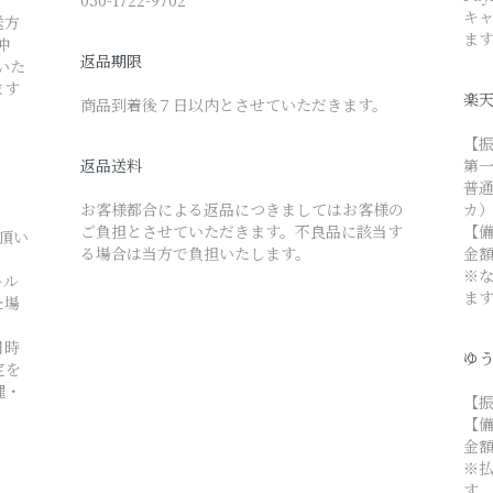
050-1722-9702
キャ
送方
ま
沖
返品期限
いた
ます
楽
商品到着後７日以内とさせていただきます。
【
返品送料
第
普通 
お客様都合による返品につきましてはお客様の
カ
ご負担とさせていただきます。不良品に該当す
【
て頂い
る場合は当方で負担いたします。
金
※
ール
ま
た場
日時
ゆう
定を
縄・
【振
【
金
※
す