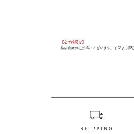
【必ず確認を】
弊店倉庫は滋賀県にございます。下記より配送され
ショッピングガイド
SHIPPING