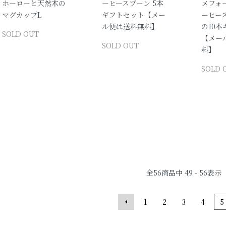
ホーローと天然木の
ーヒースプーン 5本
メフォ
マグカップL
ギフトセット【メー
ーヒー
ル便は送料無料】
の10
SOLD OUT
【メー
SOLD OUT
料】
SOLD 
全
56
商品中
49 - 56
表示
1
2
3
4
5