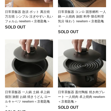
日常茶飯器 急須 ポット 萬古焼
日常茶飯器 コンロ 固形燃料 一人
万古焼 シンプル 注ぎやすい 丸い
鍋 一人焼肉 旅館 料亭 懐石料理
フォルム newitem＜京都匙亀＞
気分 味わう newitem＜京都匙亀
＞
SOLD OUT
SOLD OUT
日常茶飯器 一人鍋 土鍋 卓上鍋
日常茶飯器 蓋付陶板 焼き肉プレ
個別 旅館 お鍋 焼きうどん ロー
ート 一人焼肉 卓上焼肉 newitem
ルキャベツ newitem＜京都匙亀
＜京都匙亀＞
＞
SOLD OUT