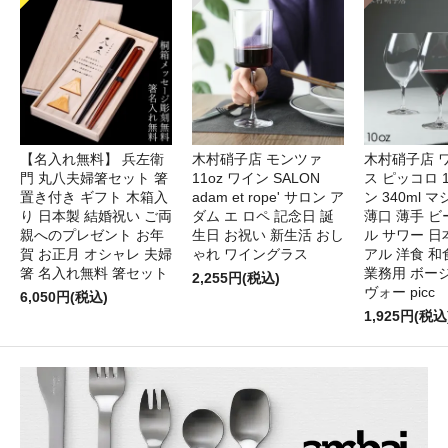
【名入れ無料】 兵左衛
木村硝子店 モンツァ
木村硝子店 
門 丸八夫婦箸セット 箸
11oz ワイン SALON
ス ピッコロ 1
置き付き ギフト 木箱入
adam et rope' サロン ア
ン 340ml 
り 日本製 結婚祝い ご両
ダム エ ロペ 記念日 誕
薄口 薄手 ビ
親へのプレゼント お年
生日 お祝い 新生活 おし
ル サワー 日
賀 お正月 オシャレ 夫婦
ゃれ ワイングラス
アル 洋食 和
箸 名入れ無料 箸セット
業務用 ボー
2,255円(税込)
ヴォー picc
6,050円(税込)
1,925円(税込