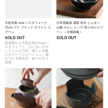
天然木製 note パスタフォーク
日常茶飯器 漆黒 呑水 とんすい
21cm ブナ ブラック ホワイト ス
お碗 小さじ レンゲ 取り分けスプ
プーン
ーン ＜京都匙亀＞
SOLD OUT
SOLD OUT
質感豊かな天然木製のnoteパ
スタフォーク。口に合いやす
いスリムな刃先、優しい印象
のカラーバリエーション。傷
がつかず衛生的、食べやすさ
抜群。