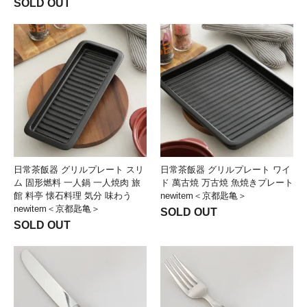
SOLD OUT
日常茶飯器 グリルプレート スリ
日常茶飯器 グリルプレート ワイ
ム 固形燃料 一人鍋 一人焼肉 旅
ド 萬古焼 万古焼 魚焼きプレート
館 料亭 懐石料理 気分 味わう
newitem＜京都匙亀＞
newitem＜京都匙亀＞
SOLD OUT
SOLD OUT