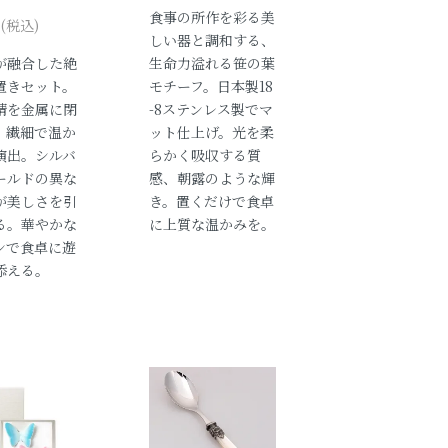
食事の所作を彩る美
円(税込)
しい器と調和する、
が融合した絶
生命力溢れる笹の葉
置きセット。
モチーフ。日本製18
情を金属に閉
-8ステンレス製でマ
、繊細で温か
ット仕上げ。光を柔
演出。シルバ
らかく吸収する質
ールドの異な
感、朝露のような輝
が美しさを引
き。置くだけで食卓
る。華やかな
に上質な温かみを。
ンで食卓に遊
添える。