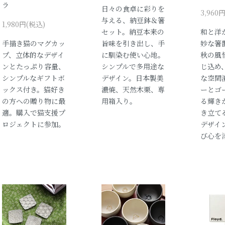
ラ
日々の食卓に彩りを
3,960
与える、納豆鉢＆箸
1,980円(税込)
セット。納豆本来の
和と洋
手描き猫のマグカッ
旨味を引き出し、手
妙な箸
プ、立体的なデザイ
に馴染む使い心地。
秋の風
ンとたっぷり容量、
シンプルで多用途な
じ込め
シンプルなギフトボ
デザイン。日本製美
な空間
ックス付き。猫好き
濃焼、天然木栗、専
ーとゴ
の方への贈り物に最
用箱入り。
る輝き
適。購入で猫支援プ
き立て
ロジェクトに参加。
デザイ
び心を