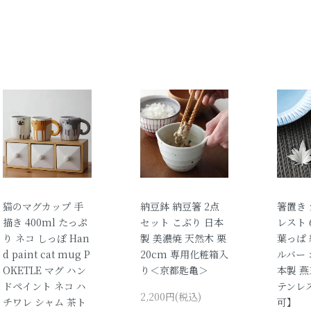
猫のマグカップ 手
納豆鉢 納豆箸 2点
箸置き
描き 400ml たっぷ
セット こぶり 日本
レスト 
り ネコ しっぽ Han
製 美濃焼 天然木 栗
葉っぱ 
d paint cat mug P
20cm 専用化粧箱入
ルバー 
OKETLE マグ ハン
り＜京都匙亀＞
本製 燕
ドペイント ネコ ハ
テンレ
2,200円(税込)
チワレ シャム 茶ト
可】