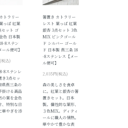
 カトラリー
箸置き カトラリー
葉っぱ 紅葉
レスト 葉っぱ 紅葉
点セット ゴ
銀杏 3点セット 3色
金色 日本製
MIX ピンクゴール
18-8ステン
ド シルバー ゴール
メール便可】
ド 日本製 燕三条 18
-8ステンレス【メー
円(税込)
ル便可】
8-8ステンレ
2,035円(税込)
置き3点セッ
潟県燕三条の
森の美しさを食卓
手掛ける高品
に。紅葉と銀杏の箸
然の葉を金色
置きセット。日本
せ、特別な日
製。個性的な葉形、
に華やぎを添
３色MIX。ディティ
ールに職人の情熱。
華やかで豊かな表