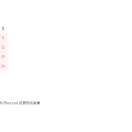
土
5
12
19
26
hezzan 滋賀物流倉庫