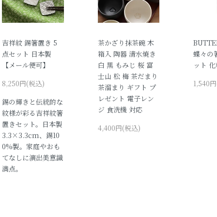
吉祥紋 錫箸置き 5
茶かざり抹茶碗 木
BUTTE
点セット 日本製
箱入 陶器 清水焼き
蝶々の
【メール便可】
白 黒 もみじ 桜 富
ット 
士山 松 梅 茶だまり
8,250円(税込)
1,540
茶溜まり ギフト プ
レゼント 電子レン
錫の輝きと伝統的な
ジ 食洗機 対応
紋様が彩る吉祥紋箸
置きセット。日本製
4,400円(税込)
3.3×3.3cm、錫10
0%製。家庭やおも
てなしに演出美意識
満点。