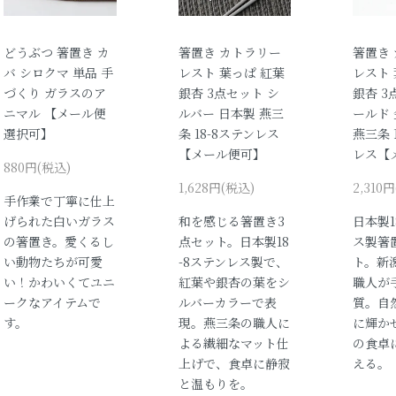
どうぶつ 箸置き カ
箸置き カトラリー
箸置き
バ シロクマ 単品 手
レスト 葉っぱ 紅葉
レスト 
づくり ガラスのア
銀杏 3点セット シ
銀杏 3
ニマル 【メール便
ルバー 日本製 燕三
ールド 
選択可】
条 18-8ステンレス
燕三条 
【メール便可】
レス【
880円(税込)
1,628円(税込)
2,310
手作業で丁寧に仕上
げられた白いガラス
和を感じる箸置き3
日本製1
の箸置き。愛くるし
点セット。日本製18
ス製箸
い動物たちが可愛
-8ステンレス製で、
ト。新
い！かわいくてユニ
紅葉や銀杏の葉をシ
職人が
ークなアイテムで
ルバーカラーで表
質。自
す。
現。燕三条の職人に
に輝か
よる繊細なマット仕
の食卓
上げで、食卓に静寂
える。
と温もりを。