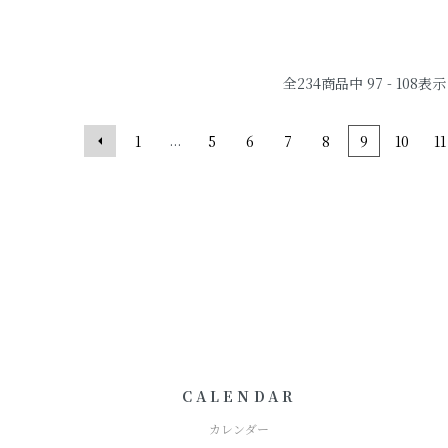
全
234
商品中
97 - 108
表示
...
1
5
6
7
8
9
10
11
CALENDAR
カレンダー